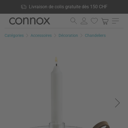
Vos avantages: Livraison de colis gratuite dès 150 CHF, 24 000
Livraison de colis gratuite dès 150 CHF
produits en stock, Droit de retour de 60 jours
Aller
Aller
au
à
contenu
la
Catégories
Accessoires
Décoration
Chandeliers
principal
recherche