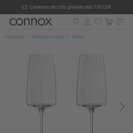
Vos avantages: Livraison de colis gratuite dès 150 CHF, 24 000
Livraison de colis gratuite dès 150 CHF
produits en stock, Droit de retour de 60 jours
Aller
Aller
au
à
contenu
la
Catégories
Ustensiles Cuisine
Verres
principal
recherche