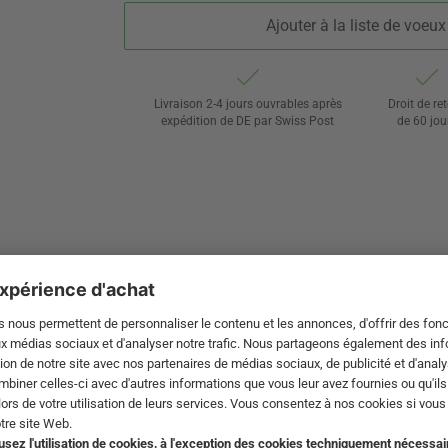
Ajouter à la liste de voeux
Livraison 2-4 jours ouvrables après
Droit de re
expédition de DE par Swiss Post
de 60 jou