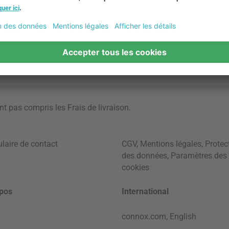
ont pas compris les
Frais de livraison
.
laire de contact
CGV
,
Mentions légales
,
Protec
des données
,
Paramètres des
cookies
pos
International
connox.com, English