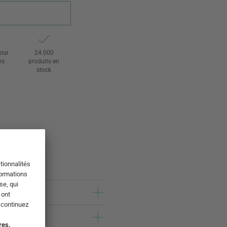
tour
24 000
rs
produits en
stock