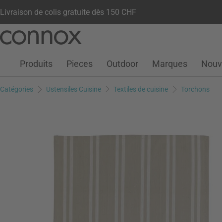
Livraison de colis gratuite dès 150 CHF
Votre compte
Liste de souhaits
Warenkorb
Aller
Aller
au
à
contenu
la
Produits
Pieces
Outdoor
Marques
Nouv
principal
recherche
Catégories
Ustensiles Cuisine
Textiles de cuisine
Torchons