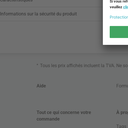
Informations sur la sécurité du produit
*
Tous les prix affichés incluent la TVA. Ne s
Aide
Formu
Tout ce qui concerne votre
À pro
commande
Tags