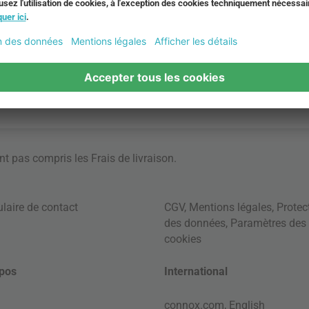
ont pas compris les
Frais de livraison
.
laire de contact
CGV
,
Mentions légales
,
Protec
des données
,
Paramètres des
cookies
pos
International
connox.com, English