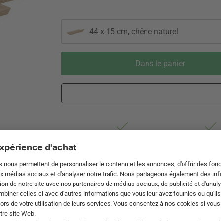
44 x 15 cm, chêne naturel
Dans le panier
Livraison 2-4 jours ouvrables après
Droit de re
expédition de DE par Swiss Post
de 60 jou