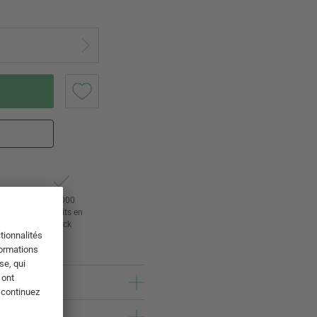
tour
24 000
rs
produits en
stock