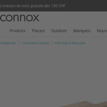
Livraison de colis gratuite dès 150 CHF
Votre compte
Liste de souhaits
Warenkorb
Aller
Aller
au
à
contenu
la
Produits
Pieces
Outdoor
Marques
Nouv
principal
recherche
Catégories
Ustensiles Cuisine
Planches à découper