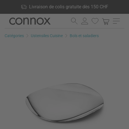
Vos avantages: Livraison de colis gratuite dès 150 CHF, 24 000
Livraison de colis gratuite dès 150 CHF
produits en stock, Droit de retour de 60 jours
Aller
Aller
au
à
contenu
la
Catégories
Ustensiles Cuisine
Bols et saladiers
principal
recherche