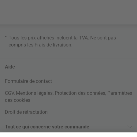
*
Tous les prix affichés incluent la TVA. Ne sont pas
compris les
Frais de livraison
.
Aide
Formulaire de contact
CGV
,
Mentions légales
,
Protection des données
,
Paramètres
des cookies
Droit de rétractation
Tout ce qui concerne votre commande