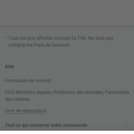
*
Tous les prix affichés incluent la TVA. Ne sont pas
compris les
Frais de livraison
.
Aide
Formulaire de contact
CGV
,
Mentions légales
,
Protection des données
,
Paramètres
des cookies
Droit de rétractation
Tout ce qui concerne votre commande