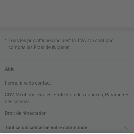
*
Tous les prix affichés incluent la TVA. Ne sont pas
compris les
Frais de livraison
.
Aide
Formulaire de contact
CGV
,
Mentions légales
,
Protection des données
,
Paramètres
des cookies
Droit de rétractation
Tout ce qui concerne votre commande