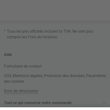
*
Tous les prix affichés incluent la TVA. Ne sont pas
compris les
Frais de livraison
.
Aide
Formulaire de contact
CGV
,
Mentions légales
,
Protection des données
,
Paramètres
des cookies
Droit de rétractation
Tout ce qui concerne votre commande