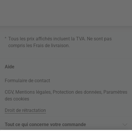
*
Tous les prix affichés incluent la TVA. Ne sont pas
compris les
Frais de livraison
.
Aide
Formulaire de contact
CGV
,
Mentions légales
,
Protection des données
,
Paramètres
des cookies
Droit de rétractation
Tout ce qui concerne votre commande