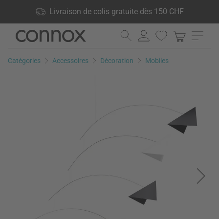
Vos avantages: Livraison de colis gratuite dès 150 CHF, 24 000
Livraison de colis gratuite dès 150 CHF
produits en stock, Droit de retour de 60 jours
Aller
Aller
au
à
contenu
la
Catégories
Accessoires
Décoration
Mobiles
principal
recherche