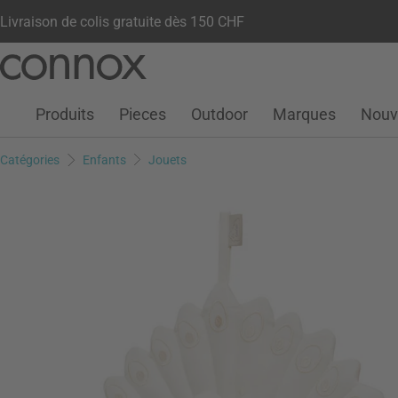
Livraison de colis gratuite dès 150 CHF
Votre compte
Liste de souhaits
Warenkorb
Aller
Aller
au
à
contenu
la
Produits
Pieces
Outdoor
Marques
Nouv
principal
recherche
Catégories
Enfants
Jouets