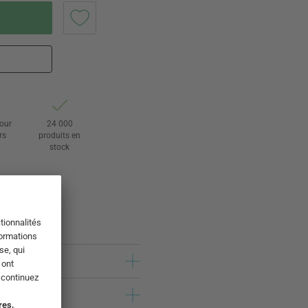
tour
24 000
rs
produits en
stock