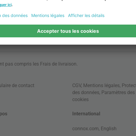
ont pas compris les
Frais de livraison
.
laire de contact
CGV
,
Mentions légales
,
Protec
des données
,
Paramètres des
cookies
pos
International
connox.com, English