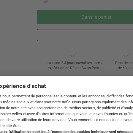
Dans le panier
Livraison 2-4 jours ouvrables après
Droit de re
expédition de DE par Swiss Post
de 60 jou