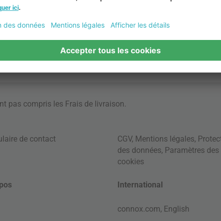
ont pas compris les
Frais de livraison
.
laire de contact
CGV
,
Mentions légales
,
Protec
des données
,
Paramètres des
cookies
pos
International
connox.com, English