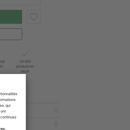
tour
24 000
rs
produits en
stock