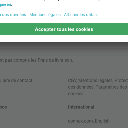
ont pas compris les
Frais de livraison
.
laire de contact
CGV
,
Mentions légales
,
Protec
des données
,
Paramètres des
cookies
pos
International
connox.com, English