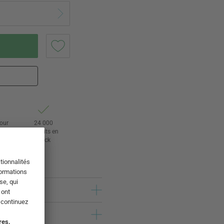
tour
24 000
rs
produits en
stock