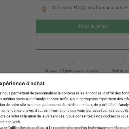
Ø 27 cm x H 30,5 cm, bambou naturel
Dans le panier
Livraison 2-4 jours ouvrables après
Droit de re
expédition de DE par Swiss Post
de 60 jou