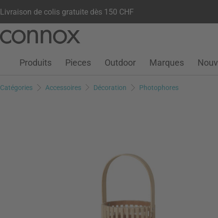
Livraison de colis gratuite dès 150 CHF
Votre compte
Liste de souhaits
Warenkorb
Aller
Aller
au
à
contenu
la
Produits
Pieces
Outdoor
Marques
Nouv
principal
recherche
Catégories
Accessoires
Décoration
Photophores