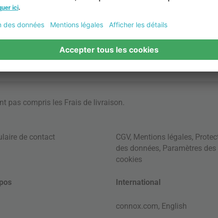
ont pas compris les
Frais de livraison
.
laire de contact
CGV
,
Mentions légales
,
Protec
des données
,
Paramètres des
cookies
pos
International
connox.com, English