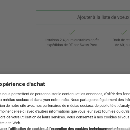
Ajouter à la liste de voeux
Livraison 2-4 jours ouvrables après
Droit de re
expédition de DE par Swiss Post
de 60 jou