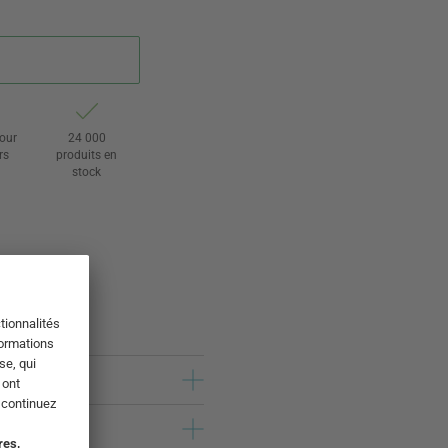
tour
24 000
rs
produits en
stock