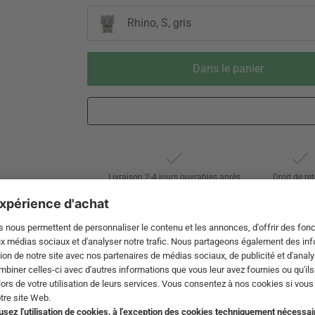
Rhino, S, gris
Dans le panier
Livraison 2-4 jours ouvrables après
Droit de re
expédition de DE par Swiss Post
de 60 jou