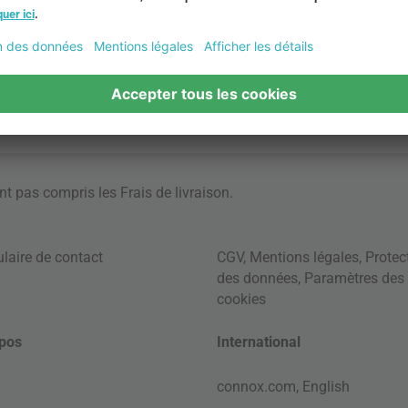
ont pas compris les
Frais de livraison
.
laire de contact
CGV
,
Mentions légales
,
Protec
des données
,
Paramètres des
cookies
pos
International
connox.com, English