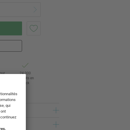
tour
24 000
rs
produits en
stock