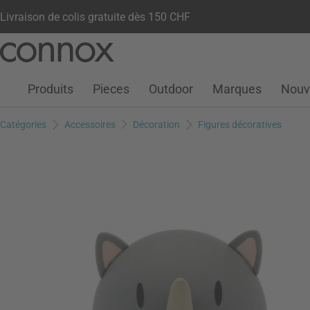
Livraison de colis gratuite dès 150 CHF
Votre compte
Liste de souhaits
Warenkorb
Aller
Aller
au
à
contenu
la
Produits
Pieces
Outdoor
Marques
Nouv
principal
recherche
Catégories
Accessoires
Décoration
Figures décoratives