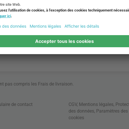
ont pas compris les
Frais de livraison
.
laire de contact
CGV
,
Mentions légales
,
Protec
des données
,
Paramètres des
cookies