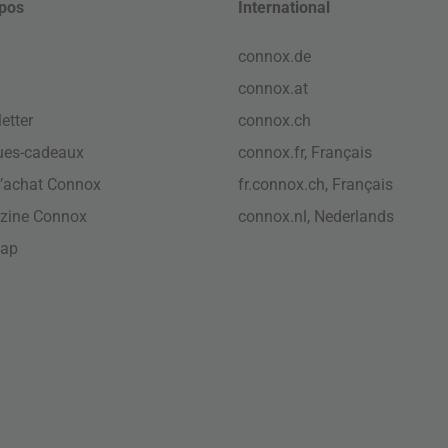
pos
International
connox.de
connox.at
etter
connox.ch
ues-cadeaux
connox.fr, Français
’achat Connox
fr.connox.ch, Français
zine Connox
connox.nl, Nederlands
map