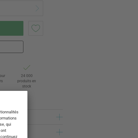
tour
24 000
rs
produits en
stock