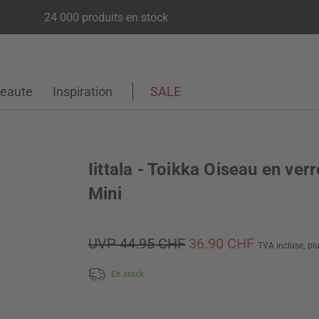
24 000 produits en stock
eaute
Inspiration
SALE
Iittala - Toikka Oiseau en verr
Mini
UVP 44.95 CHF
36.90 CHF
TVA incluse,
pl
En stock