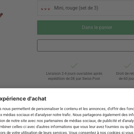
Mini, rouge (set de 3)
Dans le panier
Livraison 2-4 jours ouvrables après
Droit de re
expédition de DE par Swiss Post
de 60 jou