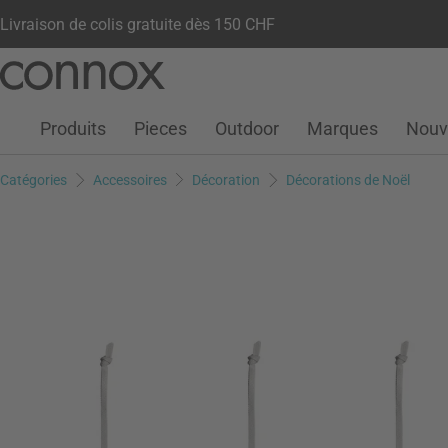
Livraison de colis gratuite dès 150 CHF
Votre compte
Liste de souhaits
Warenkorb
Aller
Aller
au
à
contenu
la
Produits
Pieces
Outdoor
Marques
Nouv
principal
recherche
Catégories
Accessoires
Décoration
Décorations de Noël