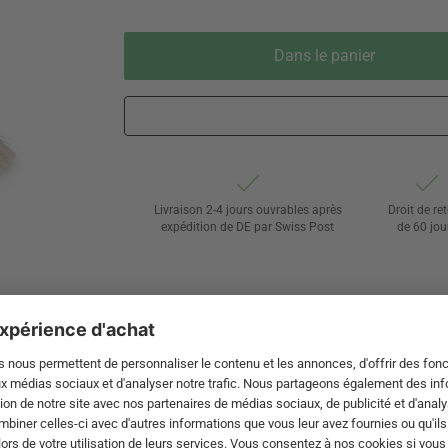
Dans le panier
Livraison 2-4 jours ouvrables après
Droit de re
expédition de DE par Swiss Post
de 60 jou