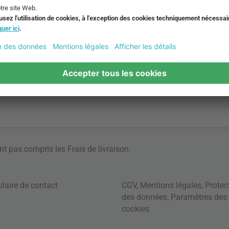
ont pas compris les
Frais de livraison
.
laire de contact
CGV
,
Mentions légales
,
Protec
des données
,
Paramètres des
cookies