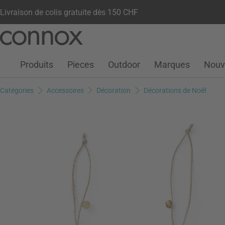
Livraison de colis gratuite dès 150 CHF
Votre compte
Liste de souhaits
Warenkorb
Aller
Aller
au
à
contenu
la
Produits
Pieces
Outdoor
Marques
Nouv
principal
recherche
Catégories
Accessoires
Décoration
Décorations de Noël