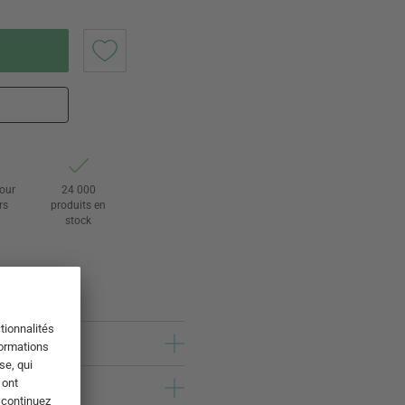
tour
24 000
rs
produits en
stock