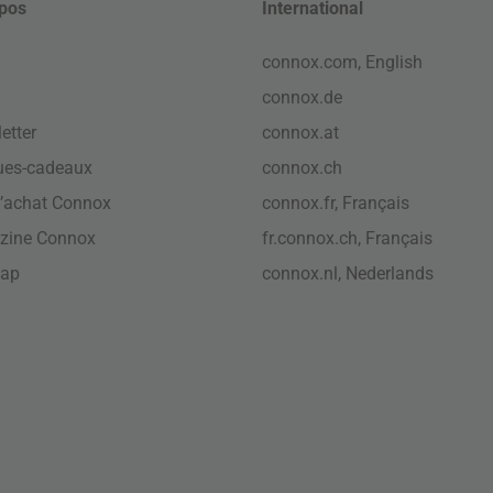
pos
International
connox.com, English
connox.de
etter
connox.at
ues-cadeaux
connox.ch
’achat Connox
connox.fr, Français
zine Connox
fr.connox.ch, Français
map
connox.nl, Nederlands