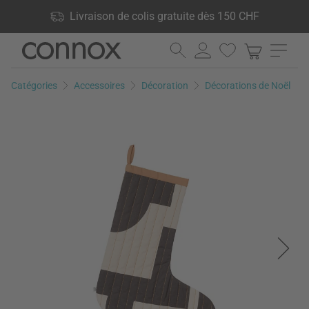
Vos avantages: Livraison de colis gratuite dès 150 CHF, 24 000
Livraison de colis gratuite dès 150 CHF
produits en stock, Droit de retour de 60 jours
Aller
Aller
au
à
contenu
la
Catégories
Accessoires
Décoration
Décorations de Noël
principal
recherche