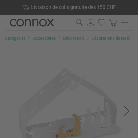
Vos avantages: Livraison de colis gratuite dès 150 CHF, 24 000
Livraison de colis gratuite dès 150 CHF
produits en stock, Droit de retour de 60 jours
Aller
Aller
au
à
contenu
la
Catégories
Accessoires
Décoration
Décorations de Noël
principal
recherche