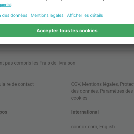
ont pas compris les
Frais de livraison
.
laire de contact
CGV
,
Mentions légales
,
Protec
des données
,
Paramètres des
cookies
pos
International
connox.com, English