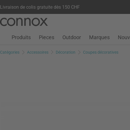
Livraison de colis gratuite dès 150 CHF
Votre compte
Liste de souhaits
Warenkorb
Aller
Aller
au
à
contenu
la
Produits
Pieces
Outdoor
Marques
Nouv
principal
recherche
Catégories
Accessoires
Décoration
Coupes décoratives