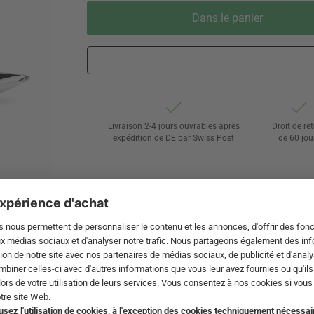
Dans le panier
Livraison 2-4 jours ouvrables après
Droit de re
expédition de DE par Swiss Post
de 60 jou