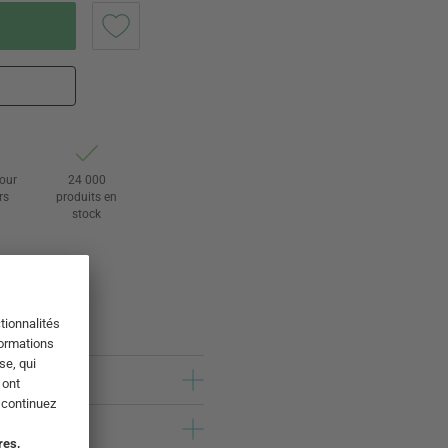
tour
24 000
rs
produits en
stock