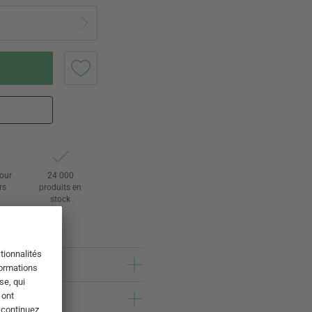
tour
24 000
rs
produits en
stock