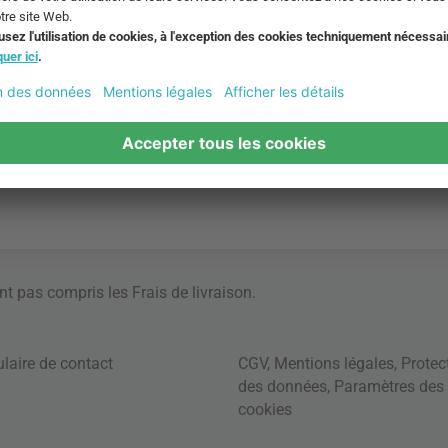
ont pas compris les
Frais de livraison
.
laire de contact
CGV
,
Mentions légales
,
Protec
des données
,
Paramètres des
cookies