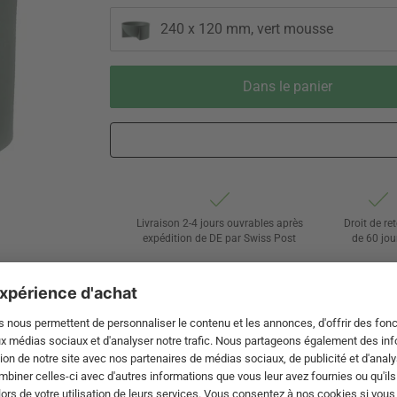
240 x 120 mm, vert mousse
Dans le panier
Livraison 2-4 jours ouvrables après
Droit de re
expédition de DE par Swiss Post
de 60 jou