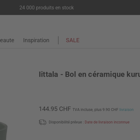
24 000 produits en stock
eaute
Inspiration
SALE
Iittala - Bol en céramique kur
144.95 CHF
TVA incluse,
plus 9.90 CHF
livraison
Disponibilité prévue :
Date de livraison inconnue