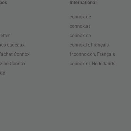
pos
International
connox.de
connox.at
etter
connox.ch
ues-cadeaux
connox.fr, Français
’achat Connox
fr.connox.ch, Français
zine Connox
connox.nl, Nederlands
map