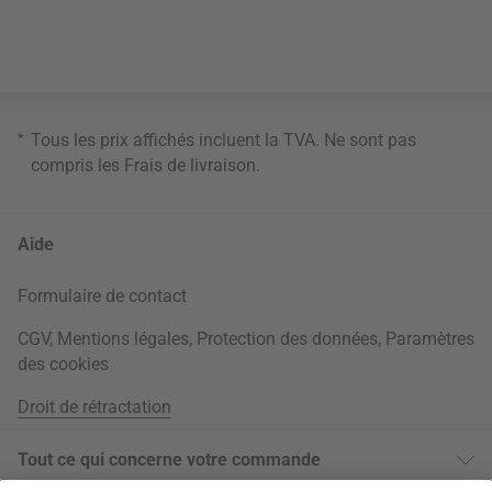
*
Tous les prix affichés incluent la TVA. Ne sont pas
compris les
Frais de livraison
.
Aide
Formulaire de contact
CGV
,
Mentions légales
,
Protection des données
,
Paramètres
des cookies
Droit de rétractation
Tout ce qui concerne votre commande