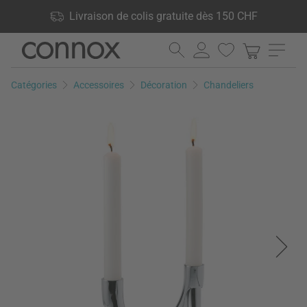
Vos avantages: Livraison de colis gratuite dès 150 CHF, 24 000
Livraison de colis gratuite dès 150 CHF
produits en stock, Droit de retour de 60 jours
Aller
Aller
au
à
contenu
la
Catégories
Accessoires
Décoration
Chandeliers
principal
recherche