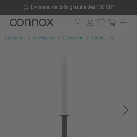
Vos avantages: Livraison de colis gratuite dès 150 CHF, 24 000
Livraison de colis gratuite dès 150 CHF
produits en stock, Droit de retour de 60 jours
Aller
Aller
au
à
contenu
la
Catégories
Accessoires
Décoration
Chandeliers
principal
recherche