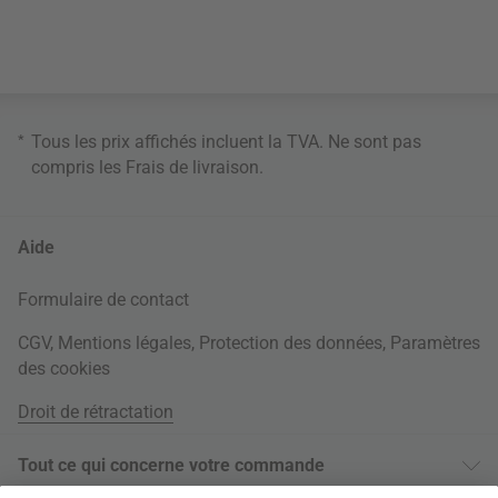
*
Tous les prix affichés incluent la TVA. Ne sont pas
compris les
Frais de livraison
.
Aide
Formulaire de contact
CGV
,
Mentions légales
,
Protection des données
,
Paramètres
des cookies
Droit de rétractation
Tout ce qui concerne votre commande