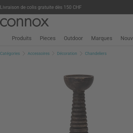
Livraison de colis gratuite dès 150 CHF
Votre compte
Liste de souhaits
Warenkorb
Aller
Aller
au
à
contenu
la
Produits
Pieces
Outdoor
Marques
Nouv
principal
recherche
Catégories
Accessoires
Décoration
Chandeliers