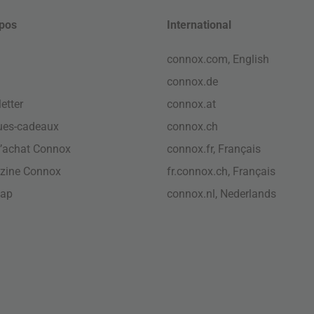
pos
International
connox.com, English
connox.de
etter
connox.at
ues-cadeaux
connox.ch
’achat Connox
connox.fr, Français
zine Connox
fr.connox.ch, Français
map
connox.nl, Nederlands