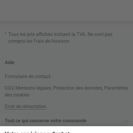
*
Tous les prix affichés incluent la TVA. Ne sont pas
compris les
Frais de livraison
.
Aide
Formulaire de contact
CGV
,
Mentions légales
,
Protection des données
,
Paramètres
des cookies
Droit de rétractation
Tout ce qui concerne votre commande