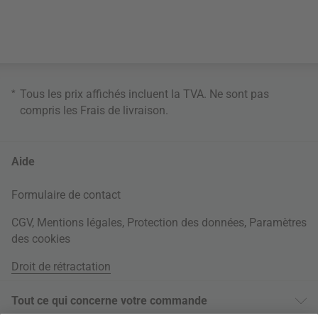
*
Tous les prix affichés incluent la TVA. Ne sont pas
compris les
Frais de livraison
.
Aide
Formulaire de contact
CGV
,
Mentions légales
,
Protection des données
,
Paramètres
des cookies
Droit de rétractation
Tout ce qui concerne votre commande