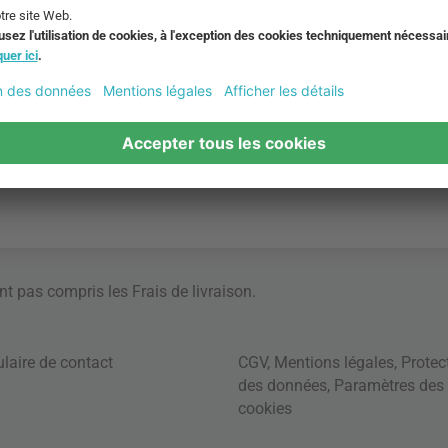
ont pas compris les
Frais de livraison
.
laire de contact
CGV
,
Mentions légales
,
Protec
des données
,
Paramètres des
cookies