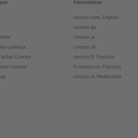
pos
International
connox.com, English
connox.de
etter
connox.at
ues-cadeaux
connox.ch
’achat Connox
connox.fr, Français
zine Connox
fr.connox.ch, Français
map
connox.nl, Nederlands