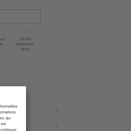
tour
24 000
rs
produits en
stock