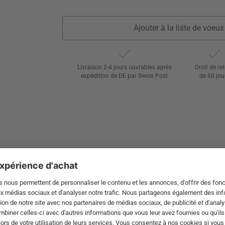
Ajouter à la liste de voeux
Livraison 2-4 jours ouvrables après
Droit de re
expédition de DE par Swiss Post
de 60 jou