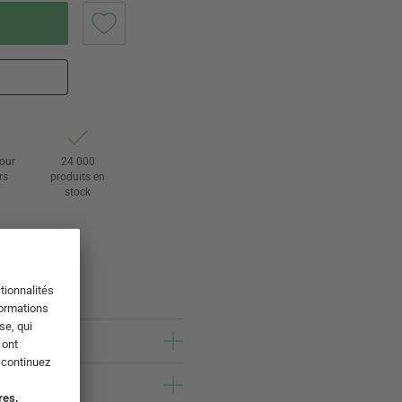
tour
24 000
rs
produits en
stock