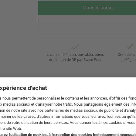
Dans le panier
Livraison 2-4 jours ouvrables après
Droit de re
expédition de DE par Swiss Post
de 60 jou