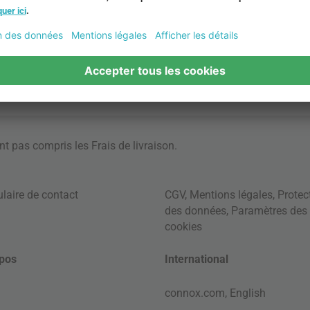
ont pas compris les
Frais de livraison
.
laire de contact
CGV
,
Mentions légales
,
Protec
des données
,
Paramètres des
cookies
pos
International
connox.com, English