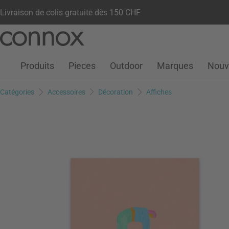
Livraison de colis gratuite dès 150 CHF
Votre compte
Liste de souhaits
Warenkorb
Aller
Aller
au
à
contenu
la
Produits
Pieces
Outdoor
Marques
Nouv
principal
recherche
Catégories
Accessoires
Décoration
Affiches