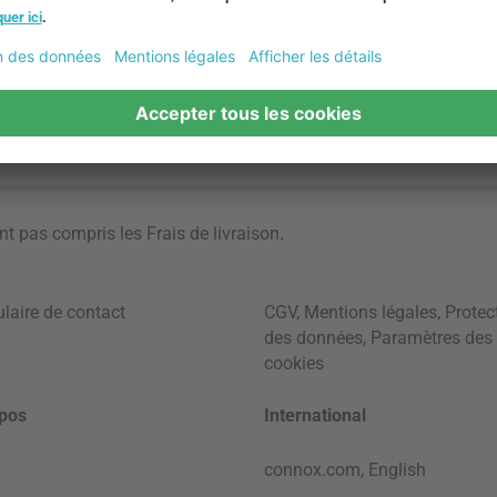
ont pas compris les
Frais de livraison
.
laire de contact
CGV
,
Mentions légales
,
Protec
des données
,
Paramètres des
cookies
pos
International
connox.com, English