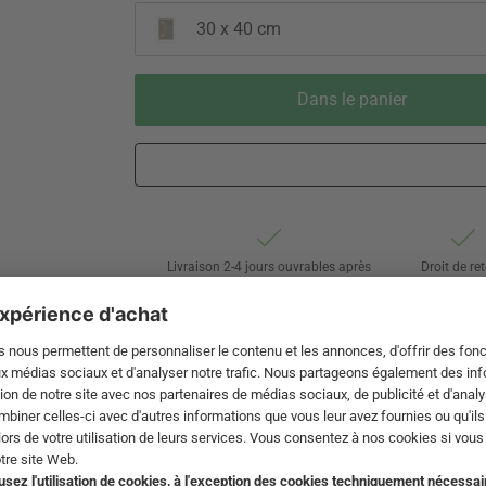
30 x 40 cm
Dans le panier
Livraison 2-4 jours ouvrables après
Droit de re
expédition de DE par Swiss Post
de 60 jou