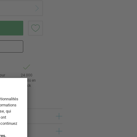
tour
24 000
rs
produits en
stock