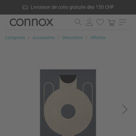
Vos avantages: Livraison de colis gratuite dès 150 CHF, 24 000
Livraison de colis gratuite dès 150 CHF
produits en stock, Droit de retour de 60 jours
Aller
Aller
au
à
contenu
la
Catégories
Accessoires
Décoration
Affiches
principal
recherche