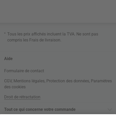
*
Tous les prix affichés incluent la TVA. Ne sont pas
compris les
Frais de livraison
.
Aide
Formulaire de contact
CGV
,
Mentions légales
,
Protection des données
,
Paramètres
des cookies
Droit de rétractation
Tout ce qui concerne votre commande