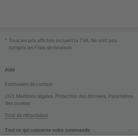
*
Tous les prix affichés incluent la TVA. Ne sont pas
compris les
Frais de livraison
.
Aide
Formulaire de contact
CGV
,
Mentions légales
,
Protection des données
,
Paramètres
des cookies
Droit de rétractation
Tout ce qui concerne votre commande