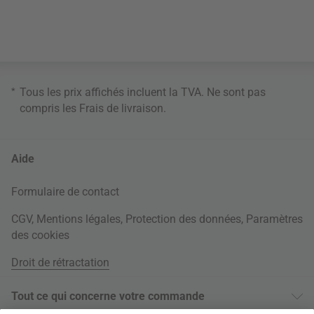
*
Tous les prix affichés incluent la TVA. Ne sont pas
compris les
Frais de livraison
.
Aide
Formulaire de contact
CGV
,
Mentions légales
,
Protection des données
,
Paramètres
des cookies
Droit de rétractation
Tout ce qui concerne votre commande