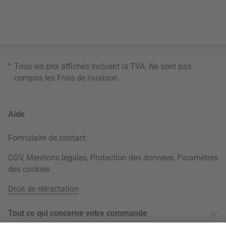
*
Tous les prix affichés incluent la TVA. Ne sont pas
compris les
Frais de livraison
.
Aide
Formulaire de contact
CGV
,
Mentions légales
,
Protection des données
,
Paramètres
des cookies
Droit de rétractation
Tout ce qui concerne votre commande