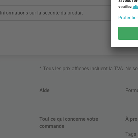
Informations sur la sécurité du produit
*
Tous les prix affichés incluent la TVA. Ne s
Aide
Formu
Tout ce qui concerne votre
À pro
commande
Tags