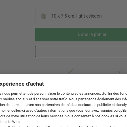
10 x 7,5 cm, light celedon
Dans le panier
Livraison 2-4 jours ouvrables après
Droit de re
expédition de DE par Swiss Post
de 60 jou