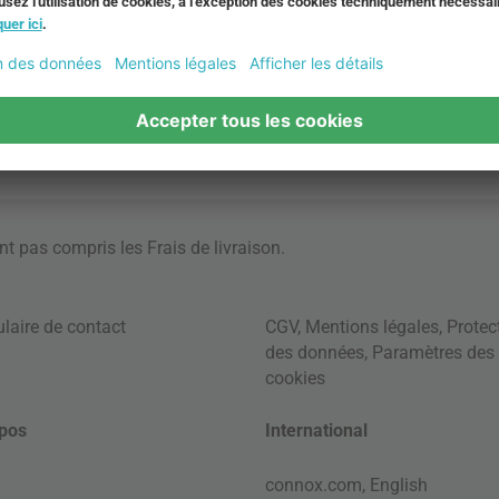
ont pas compris les
Frais de livraison
.
laire de contact
CGV
,
Mentions légales
,
Protec
des données
,
Paramètres des
cookies
pos
International
connox.com, English