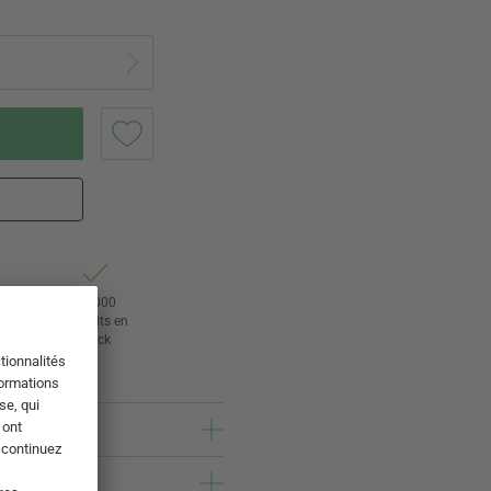
tour
24 000
rs
produits en
stock