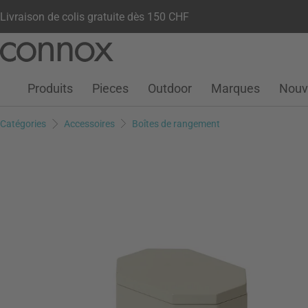
Livraison de colis gratuite dès 150 CHF
Votre compte
Liste de souhaits
Warenkorb
Aller
Aller
au
à
contenu
la
Produits
Pieces
Outdoor
Marques
Nouv
principal
recherche
Catégories
Accessoires
Boîtes de rangement