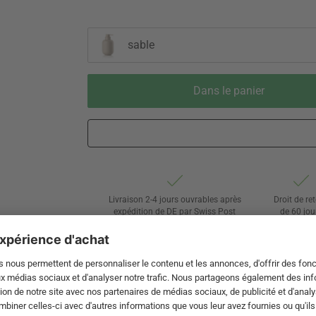
sable
Dans le panier
Livraison 2-4 jours ouvrables après
Droit de re
expédition de DE par Swiss Post
de 60 jou