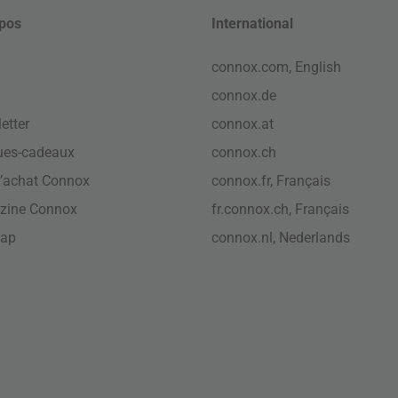
pos
International
connox.com, English
connox.de
etter
connox.at
ues-cadeaux
connox.ch
’achat Connox
connox.fr, Français
zine Connox
fr.connox.ch, Français
map
connox.nl, Nederlands