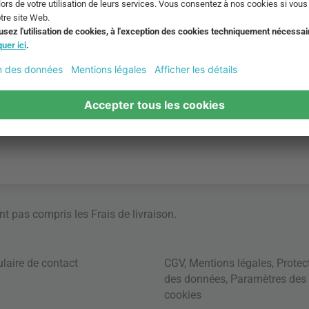
ont pas compris les
Frais de livraison
.
laire de contact
CGV
,
Mentions légales
,
Protec
des données
,
Paramètres des
cookies