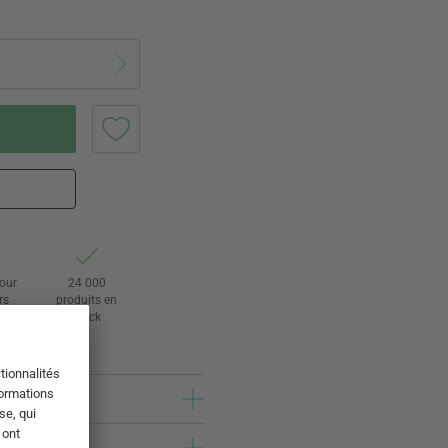
tour
24 000
rs
produits en
stock