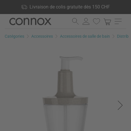
Vos avantages: Livraison de colis gratuite dès 150 CHF, 24 000
Livraison de colis gratuite dès 150 CHF
produits en stock, Droit de retour de 60 jours
Aller
Aller
au
à
contenu
la
Catégories
Accessoires
Accessoires de salle de bain
Distrib
principal
recherche