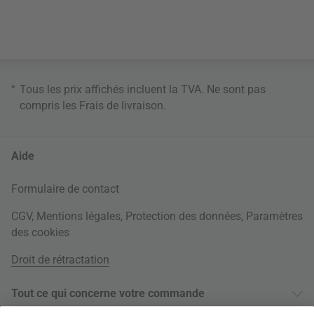
*
Tous les prix affichés incluent la TVA. Ne sont pas
compris les
Frais de livraison
.
Aide
Formulaire de contact
CGV
,
Mentions légales
,
Protection des données
,
Paramètres
des cookies
Droit de rétractation
Tout ce qui concerne votre commande