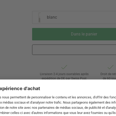
blanc
Dans le panier
Livraison 2-4 jours ouvrables après
Droit de re
expédition de DE par Swiss Post
de 60 jou