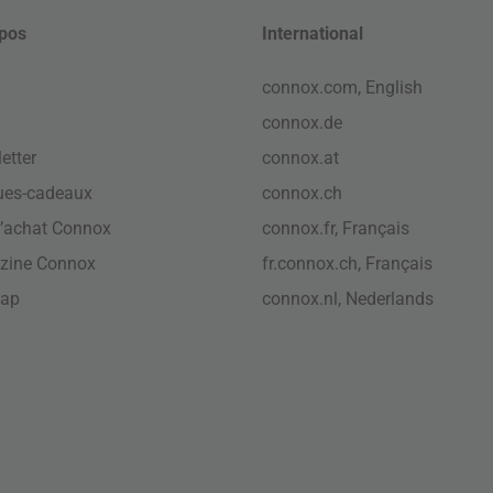
pos
International
connox.com, English
connox.de
etter
connox.at
ues-cadeaux
connox.ch
’achat Connox
connox.fr, Français
zine Connox
fr.connox.ch, Français
map
connox.nl, Nederlands