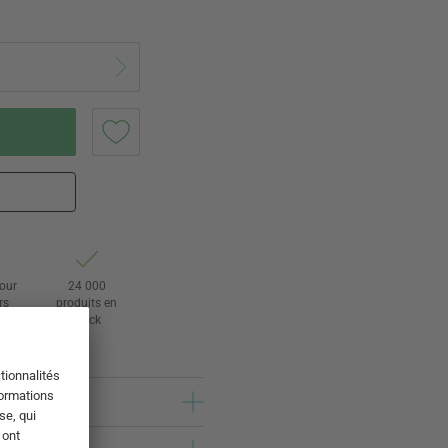
tour
24 000
rs
produits en
stock