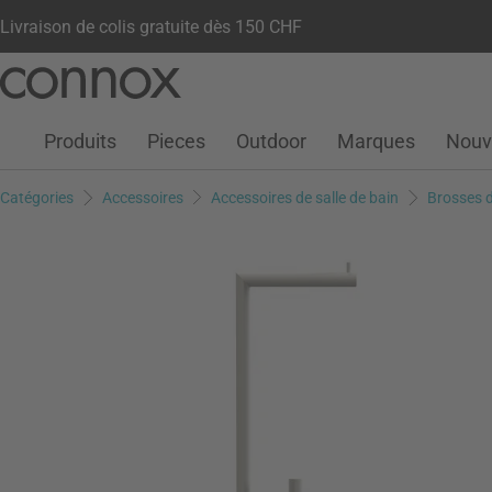
Livraison de colis gratuite dès 150 CHF
Votre compte
Liste de souhaits
Warenkorb
Aller
Aller
au
à
contenu
la
Produits
Pieces
Outdoor
Marques
Nouv
principal
recherche
Catégories
Accessoires
Accessoires de salle de bain
Brosses d