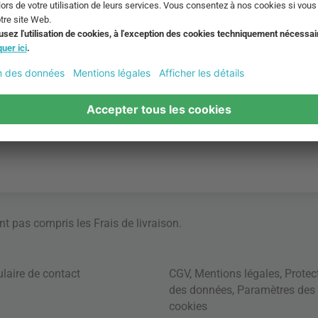
ont pas compris les
Frais de livraison
.
laire de contact
CGV
,
Mentions légales
,
Protec
des données
,
Paramètres des
cookies