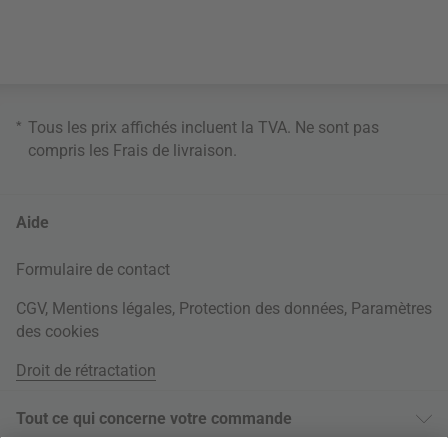
*
Tous les prix affichés incluent la TVA. Ne sont pas
compris les
Frais de livraison
.
Aide
Formulaire de contact
CGV
,
Mentions légales
,
Protection des données
,
Paramètres
des cookies
Droit de rétractation
Tout ce qui concerne votre commande