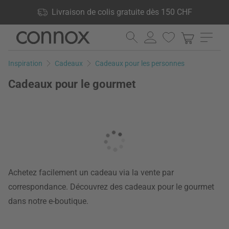
Vos avantages: Livraison de colis gratuite dès 150 CHF, 24 000
Livraison de colis gratuite dès 150 CHF
produits en stock, Droit de retour de 60 jours
Aller
Aller
au
à
contenu
la
Inspiration
Cadeaux
Cadeaux pour les personnes
principal
recherche
Cadeaux pour le gourmet
Achetez facilement un cadeau via la vente par
correspondance. Découvrez des cadeaux pour le gourmet
dans notre e-boutique.